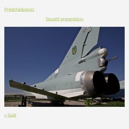
Predchádzajúci
Spustiť prezentáciu
« Späť