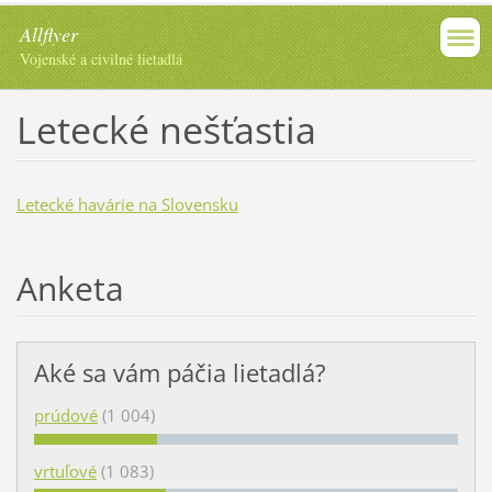
Allflyer
Vojenské a civilné lietadlá
Letecké nešťastia
Letecké havárie na Slovensku
Anketa
Aké sa vám páčia lietadlá?
prúdové
(1 004)
vrtuľové
(1 083)