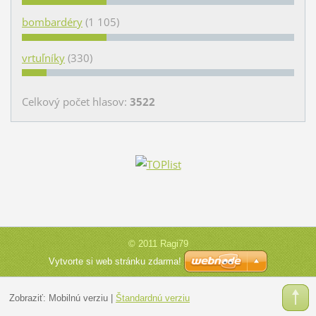
bombardéry
(1 105)
vrtuľníky
(330)
Celkový počet hlasov:
3522
© 2011 Ragi79
Vytvorte si web stránku zdarma!
Zobraziť:
Mobilnú verziu
|
Štandardnú verziu